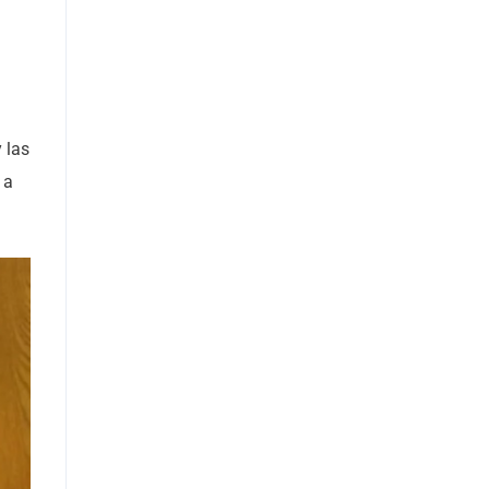
 las
 a