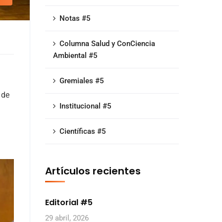
Notas #5
Columna Salud y ConCiencia
Ambiental #5
Gremiales #5
 de
Institucional #5
Científicas #5
Artículos recientes
Editorial #5
29 abril, 2026