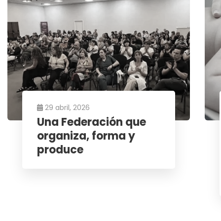
FP Salud
– Revista científica y sindical de la
Federación de Profesionales del GCABA.
ISSN 3072-7464
29 abril, 2026
Una Federación que
organiza, forma y
produce