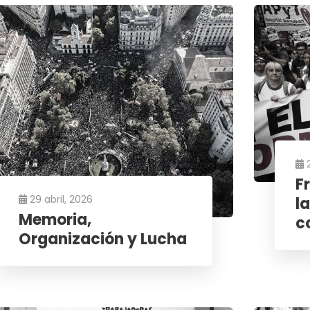
F
29 abril, 2026
l
Memoria,
c
Organización y Lucha