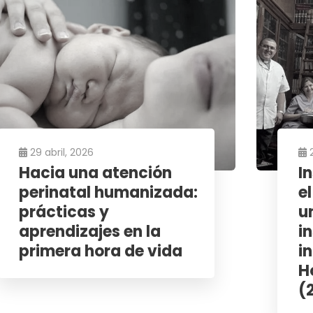
Información de Contacto
Ú
Av. Callao 384, 4° "10"
Ciudad de Buenos Aires
+54 11 4372-5165
Horarios:
29 abril, 2026
Lun – Vier: 9.00 a 18.00 hs.
Hacia una atención
I
perinatal humanizada:
e
prácticas y
u
aprendizajes en la
i
primera hora de vida
in
H
(