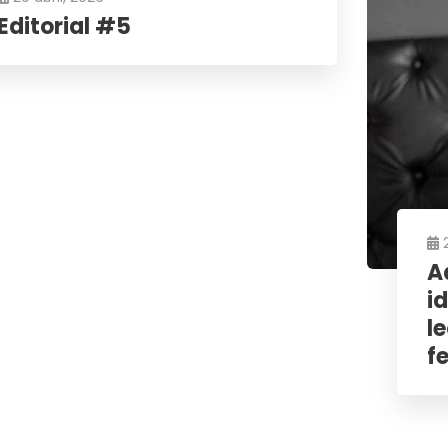
Editorial #5
A
i
l
f