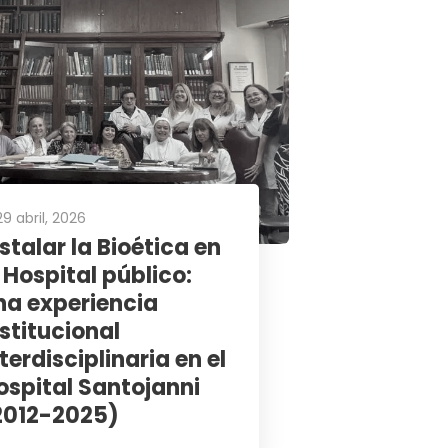
ltima edición
Editorial #5
Notas #5
Columna Salud y ConCiencia
29 abril, 2026
nstalar la Bioética en
Ambiental #5
l Hospital público:
na experiencia
nstitucional
Gremiales #5
Institucional #5
terdisciplinaria en el
ospital Santojanni
Científicas #5
2012-2025)