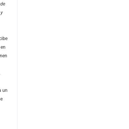
nde
 y
cibe
 en
enen
,
a un
ue