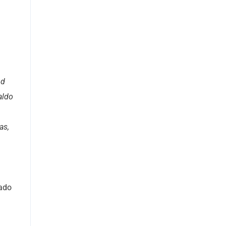
ud
aldo
as,
zado