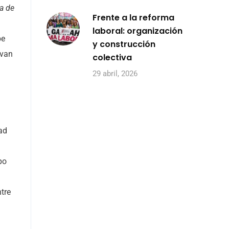
ia de
Frente a la reforma
laboral: organización
be
y construcción
evan
colectiva
29 abril, 2026
ad
po
ntre