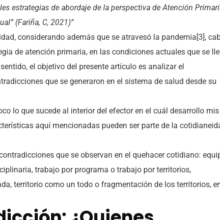
les estrategias de abordaje de la perspectiva de Atención Primar
al” (Fariña, C, 2021)”
idad, considerando además que se atravesó la pandemia[3], ca
gia de atención primaria, en las condiciones actuales que se ll
entido, el objetivo del presente artículo es analizar el
ntradicciones que se generaron en el sistema de salud desde su
co lo que sucede al interior del efector en el cuál desarrollo mis
cterísticas aquí mencionadas pueden ser parte de la cotidianeid
 contradicciones que se observan en el quehacer cotidiano: equi
plinaria, trabajo por programa o trabajo por territorios,
da, territorio como un todo o fragmentación de los territorios, e
dicción: ¿Quienes