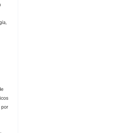
n
gía,
de
icos
 por